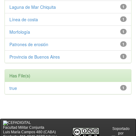
Laguna de Mar Chiquita
1
Línea de costa
1
Morfología
1
Patrones de erosión
1
Provincia de Buenos Aires
1
Has File(s)
true
1
Facultad Militar Conjunta
Soportado
Luis María Campos 480 (CABA)
por