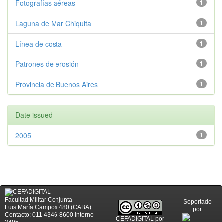
Fotografías aéreas
1
Laguna de Mar Chiquita
1
Línea de costa
1
Patrones de erosión
1
Provincia de Buenos Aires
1
Date issued
2005
1
Facultad Militar Conjunta
Soportado
Luis María Campos 480 (CABA)
por
Contacto: 011 4346-8600 Interno
CEFADIGITAL
por