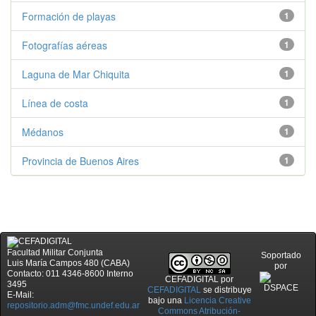
Formación de playas
1
Fotografías aéreas
1
Laguna de Mar Chiquita
1
Línea de costa
1
Médanos
1
Provincia de Buenos Aires
1
Facultad Militar Conjunta
Soportado
Luis María Campos 480 (CABA)
por
Contacto: 011 4346-8600 Interno
CEFADIGITAL
por
3495
CEFADIGITAL
se distribuye
E-Mail:
bajo una
Licencia Creative
repositorio.adm@fmc.undef.edu.ar
Commons Atribución-