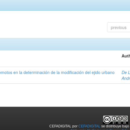
previous
Auth
 remotos en la determinación de la modificación del ejido urbano
De L
And
CEFADIGITAL
por
CEFADIGITAL
se distribuye baj