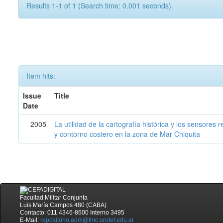
Results 1-1 of 1 (Search time: 0.001 seconds).
Item hits:
Issue
Title
Date
2005
La utilidad de la cartografía histórica y los sensores
y contorno costero en la zona de Mar Chiquita
Facultad Militar Conjunta
Luis María Campos 480 (CABA)
Contacto: 011 4346-8600 Interno 3495
E-Mail:
repositorio.adm@fmc.undef.edu.ar