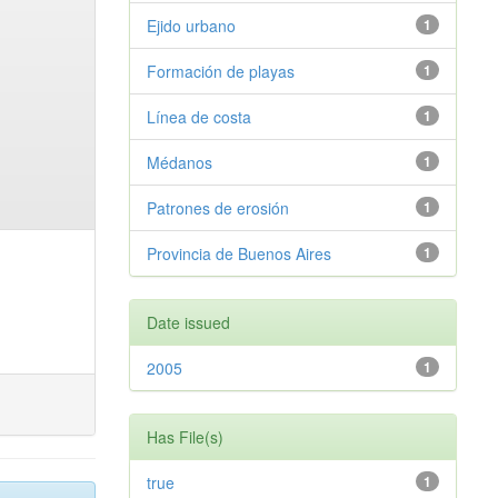
Ejido urbano
1
Formación de playas
1
Línea de costa
1
Médanos
1
Patrones de erosión
1
Provincia de Buenos Aires
1
Date issued
2005
1
Has File(s)
true
1