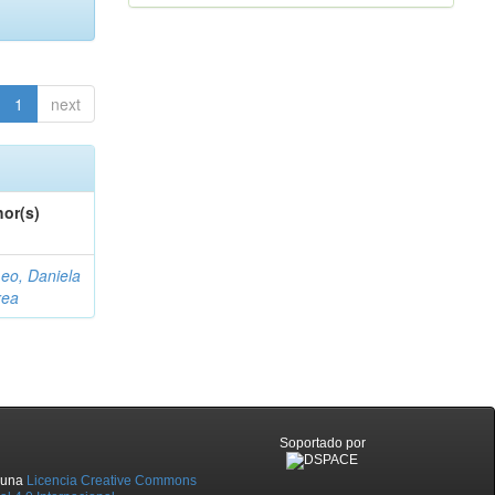
1
next
or(s)
eo, Daniela
rea
Soportado por
o una
Licencia Creative Commons