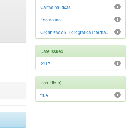
Cartas náuticas
1
Escarceos
1
Organización Hidrográfica Interna...
1
Date issued
2017
1
Has File(s)
true
1