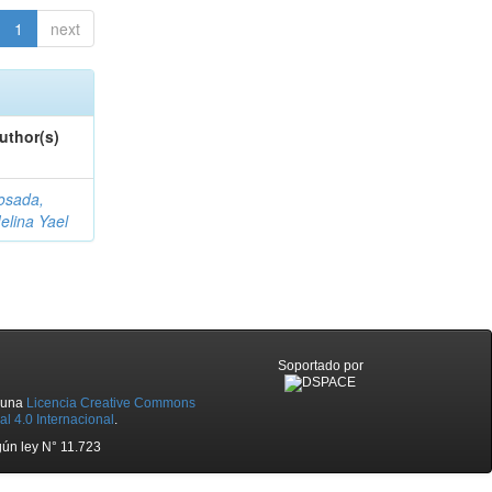
1
next
uthor(s)
osada,
elina Yael
Soportado por
o una
Licencia Creative Commons
l 4.0 Internacional
.
ún ley N° 11.723