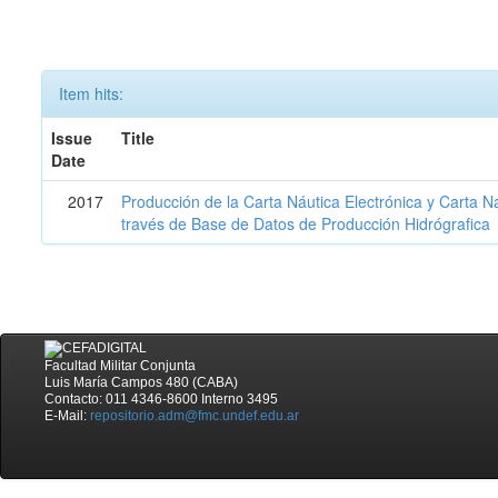
Item hits:
Issue
Title
Date
2017
Producción de la Carta Náutica Electrónica y Carta N
través de Base de Datos de Producción Hidrógrafica
Facultad Militar Conjunta
Luis María Campos 480 (CABA)
Contacto: 011 4346-8600 Interno 3495
E-Mail:
repositorio.adm@fmc.undef.edu.ar