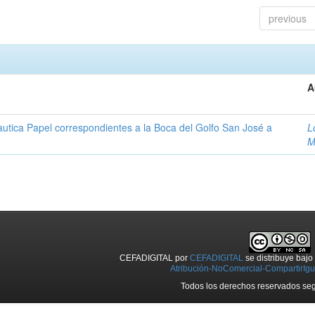
previous
A
autica Papel correspondientes a la Boca del Golfo San José a
L
M
CEFADIGITAL
por
CEFADIGITAL
se distribuye baj
Atribución-NoComercial-CompartirIgua
Todos los derechos reservados seg