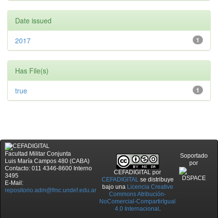
Date issued
2017
1
Has File(s)
true
1
Facultad Militar Conjunta
Soportado
Luis María Campos 480 (CABA)
por
Contacto: 011 4346-8600 Interno
CEFADIGITAL
por
3495
CEFADIGITAL
se distribuye
E-Mail:
bajo una
Licencia Creative
repositorio.adm@fmc.undef.edu.ar
Commons Atribución-
NoComercial-CompartirIgual
4.0 Internacional
.