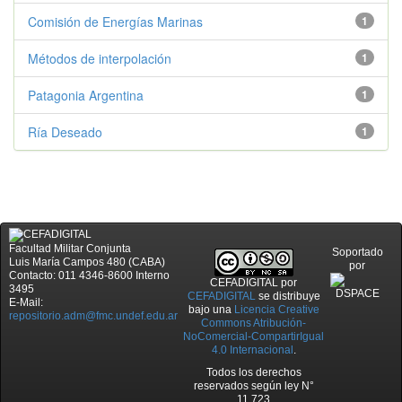
Comisión de Energías Marinas
1
Métodos de interpolación
1
Patagonia Argentina
1
Ría Deseado
1
Facultad Militar Conjunta
Soportado
Luis María Campos 480 (CABA)
por
Contacto: 011 4346-8600 Interno
CEFADIGITAL
por
3495
CEFADIGITAL
se distribuye
E-Mail:
bajo una
Licencia Creative
repositorio.adm@fmc.undef.edu.ar
Commons Atribución-
NoComercial-CompartirIgual
4.0 Internacional
.
Todos los derechos
reservados según ley N°
11.723