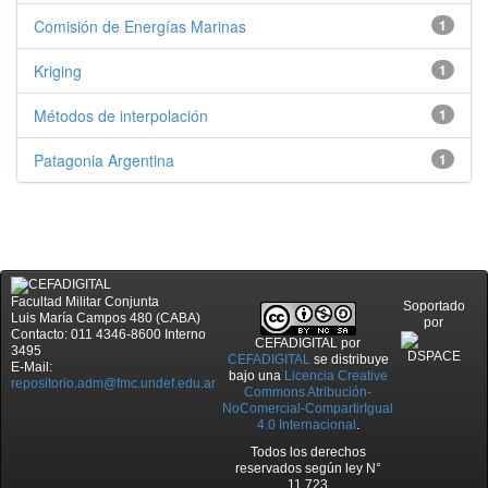
Comisión de Energías Marinas
1
Kriging
1
Métodos de interpolación
1
Patagonia Argentina
1
Facultad Militar Conjunta
Soportado
Luis María Campos 480 (CABA)
por
Contacto: 011 4346-8600 Interno
CEFADIGITAL
por
3495
CEFADIGITAL
se distribuye
E-Mail:
bajo una
Licencia Creative
repositorio.adm@fmc.undef.edu.ar
Commons Atribución-
NoComercial-CompartirIgual
4.0 Internacional
.
Todos los derechos
reservados según ley N°
11.723