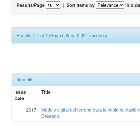
Results/Page
|
Sort items by
In orde
Results 1-1 of 1 (Search time: 0.001 seconds).
Item hits:
Issue
Title
Date
2017
Modelo digital del terreno para la implementación
Deseado.