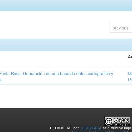
previous
A
Punta Rasa: Generación de una base de datos cartográfica y
Mo
s.
Da
CEFADIGITAL
por
CEFADIGITAL
se distribuye baj