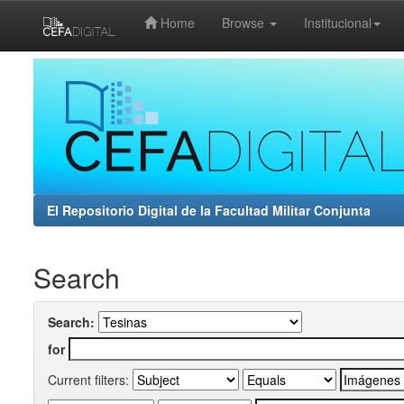
Home
Browse
Institucional
Skip
navigation
El Repositorio Digital de la Facultad Militar Conjunta
Search
Search:
for
Current filters: