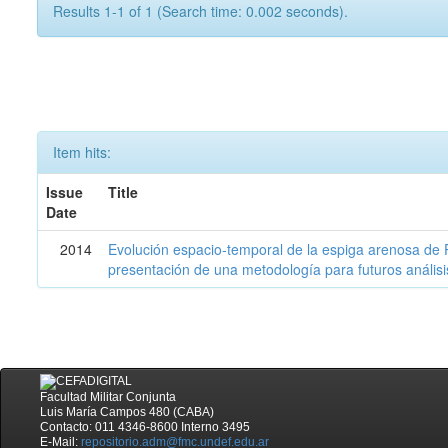
Results 1-1 of 1 (Search time: 0.002 seconds).
Item hits:
Issue
Title
Date
2014
Evolución espacio-temporal de la espiga arenosa de 
presentación de una metodología para futuros análisi
Facultad Militar Conjunta
Luis María Campos 480 (CABA)
Contacto: 011 4346-8600 Interno 3495
E-Mail:
repositorio.adm@fmc.undef.edu.ar