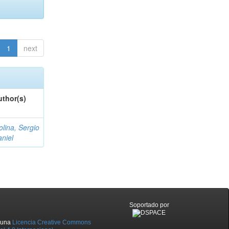
1
next
uthor(s)
lina, Sergio
niel
Soportado por
o una
Licencia Creative Commons