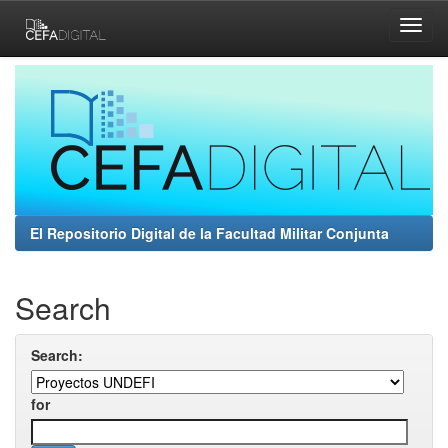
Skip
navigation
El Repositorio Digital de la Facultad Militar Conjunta
Search
Search:
for