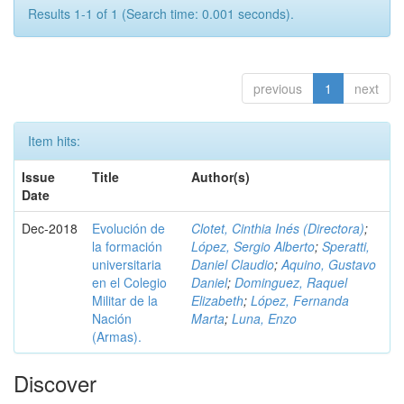
Results 1-1 of 1 (Search time: 0.001 seconds).
previous
1
next
Item hits:
Issue
Title
Author(s)
Date
Dec-2018
Evolución de
Clotet, Cinthia Inés (Directora)
;
la formación
López, Sergio Alberto
;
Speratti,
universitaria
Daniel Claudio
;
Aquino, Gustavo
en el Colegio
Daniel
;
Dominguez, Raquel
Militar de la
Elizabeth
;
López, Fernanda
Nación
Marta
;
Luna, Enzo
(Armas).
Discover