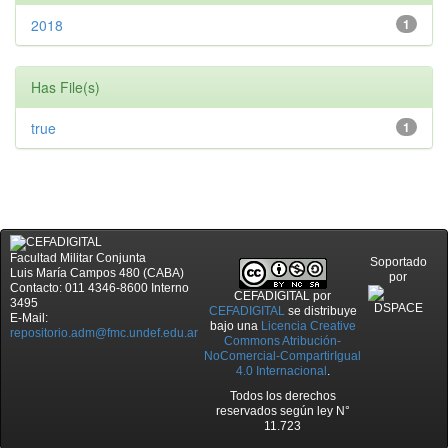
2018
1
Has File(s)
true
1
Facultad Militar Conjunta
Soportado
Luis María Campos 480 (CABA)
por
Contacto: 011 4346-8600 Interno
CEFADIGITAL
por
3495
CEFADIGITAL
se distribuye
E-Mail:
bajo una
Licencia Creative
repositorio.adm@fmc.undef.edu.ar
Commons Atribución-
NoComercial-CompartirIgual
4.0 Internacional
.
Todos los derechos
reservados según ley N°
11.723