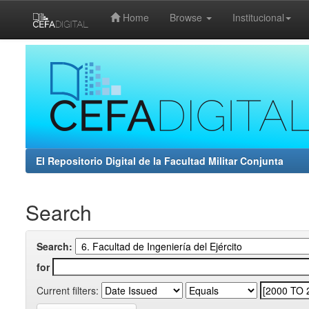
Home
Browse
Institucional
Skip
navigation
El Repositorio Digital de la Facultad Militar Conjunta
Search
Search:
for
Current filters: