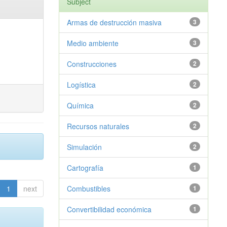
Subject
Armas de destrucción masiva
3
Medio ambiente
3
Construcciones
2
Logística
2
Química
2
Recursos naturales
2
Simulación
2
Cartografía
1
1
next
Combustibles
1
Convertibilidad económica
1