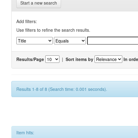
Start a new search
Add filters:
Use filters to refine the search results.
Results/Page
|
Sort items by
In orde
Results 1-8 of 8 (Search time: 0.001 seconds).
Item hits: