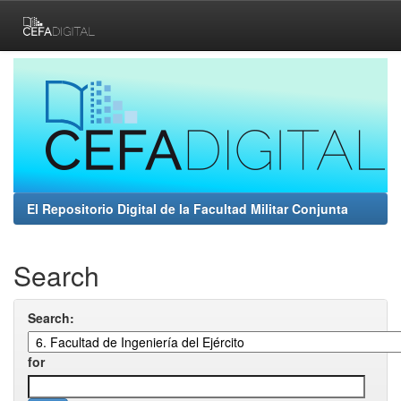
Skip
navigation
El Repositorio Digital de la Facultad Militar Conjunta
Search
Search:
for