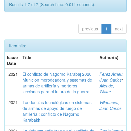
Results 1-7 of 7 (Search time: 0.011 seconds).
previous
1
next
Item hits:
Issue
Title
Author(s)
Date
2021
El conflicto de Nagorno Karabaj 2020
Pérez Arrieu,
Munición merodeadora y sistemas de
Juan Carlos
;
armas de artillería y morteros :
Allende,
lecciones para el futuro de la guerra
Walter
2021
Tendencias tecnológicas en sistemas
Villanueva,
de armas de apoyo de fuego de
Juan Carlos
artillería : conflicto de Nagorno
Karabakh
2021
La defensa antiaérea en el conflicto de
Guglielmone,