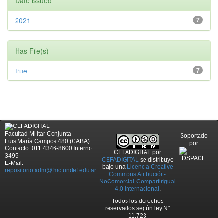
Date issued
2021
7
Has File(s)
true
7
Facultad Militar Conjunta
Soportado
Luis María Campos 480 (CABA)
por
Contacto: 011 4346-8600 Interno
CEFADIGITAL
por
3495
CEFADIGITAL
se distribuye
E-Mail:
bajo una
Licencia Creative
repositorio.adm@fmc.undef.edu.ar
Commons Atribución-
NoComercial-CompartirIgual
4.0 Internacional
.
Todos los derechos
reservados según ley N°
11.723