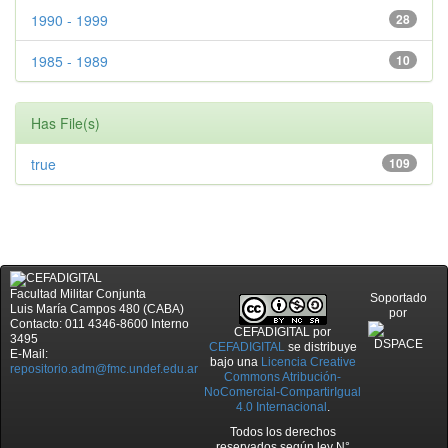
1990 - 1999
28
1985 - 1989
10
Has File(s)
true
109
Facultad Militar Conjunta
Soportado
Luis María Campos 480 (CABA)
por
Contacto: 011 4346-8600 Interno
CEFADIGITAL
por
3495
CEFADIGITAL
se distribuye
E-Mail:
bajo una
Licencia Creative
repositorio.adm@fmc.undef.edu.ar
Commons Atribución-
NoComercial-CompartirIgual
4.0 Internacional
.
Todos los derechos
reservados según ley N°