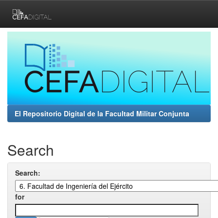
Skip
navigation
El Repositorio Digital de la Facultad Militar Conjunta
Search
Search:
for