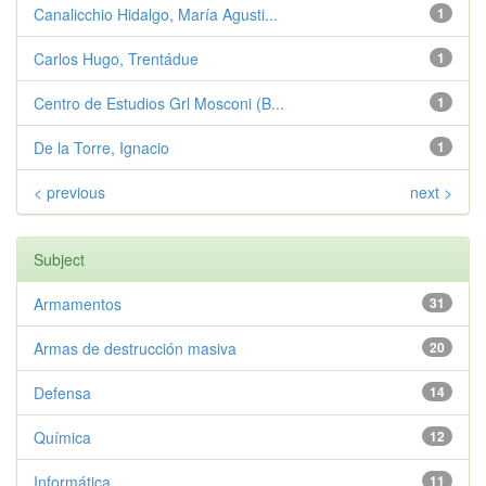
Canalicchio Hidalgo, María Agusti...
1
Carlos Hugo, Trentádue
1
Centro de Estudios Grl Mosconi (B...
1
De la Torre, Ignacio
1
< previous
next >
Subject
Armamentos
31
Armas de destrucción masiva
20
Defensa
14
Química
12
Informática
11