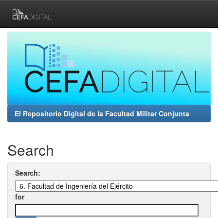
Skip
navigation
El Repositorio Digital de la Facultad Militar Conjunta
Search
Search:
for