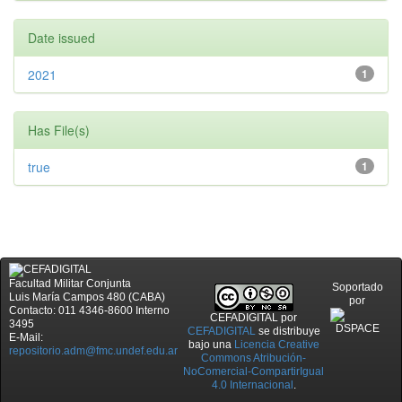
Date issued
2021
1
Has File(s)
true
1
Facultad Militar Conjunta
Soportado
Luis María Campos 480 (CABA)
por
Contacto: 011 4346-8600 Interno
CEFADIGITAL
por
3495
CEFADIGITAL
se distribuye
E-Mail:
bajo una
Licencia Creative
repositorio.adm@fmc.undef.edu.ar
Commons Atribución-
NoComercial-CompartirIgual
4.0 Internacional
.