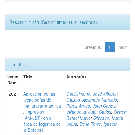
Results 1-1 of 1 (Search time: 0.001 seconds).
previous
1
next
Item hits:
Issue
Title
Author(s)
Date
2021
Aplicación de las
Guglielmone, José Alberto
;
tecnologías de
Gazpio, Alejandro Marcelo
;
manufactura aditiva
Pérez Arrieu, Juan Carlos
;
/ impresión
Villanueva, Juan Carlos
;
Olivieri,
(AM/3DP) en el
Rafael Mario
;
Silvestre, María
área de logística de
Indira
;
De la Torre, Ignacio
la Defensa