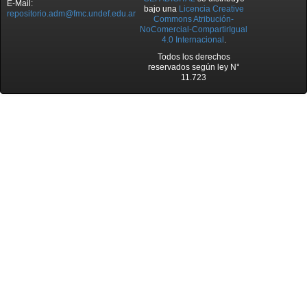
E-Mail:
bajo una
Licencia Creative
repositorio.adm@fmc.undef.edu.ar
Commons Atribución-
NoComercial-CompartirIgual
4.0 Internacional
.
Todos los derechos
reservados según ley N°
11.723