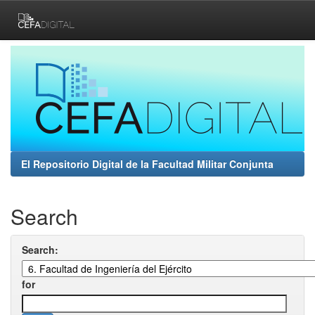
Skip
navigation
El Repositorio Digital de la Facultad Militar Conjunta
Search
Search:
for