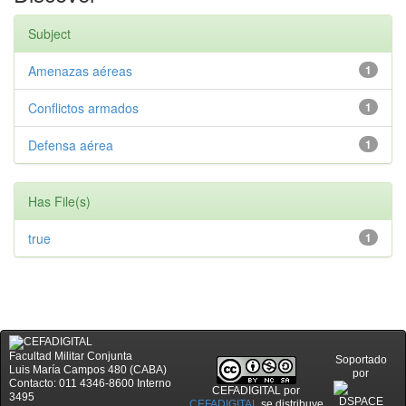
Subject
Amenazas aéreas
1
Conflictos armados
1
Defensa aérea
1
Has File(s)
true
1
Facultad Militar Conjunta
Soportado
Luis María Campos 480 (CABA)
por
Contacto: 011 4346-8600 Interno
CEFADIGITAL
por
3495
CEFADIGITAL
se distribuye