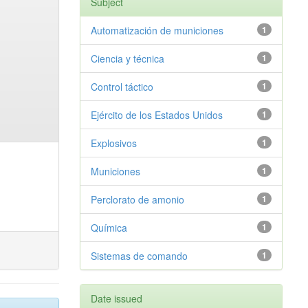
Subject
Automatización de municiones
1
Ciencia y técnica
1
Control táctico
1
Ejército de los Estados Unidos
1
Explosivos
1
Municiones
1
Perclorato de amonio
1
Química
1
Sistemas de comando
1
Date issued