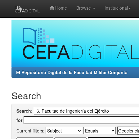
Home
Browse
Institucional
Skip
navigation
El Repositorio Digital de la Facultad Militar Conjunta
Search
Search:
for
Current filters: