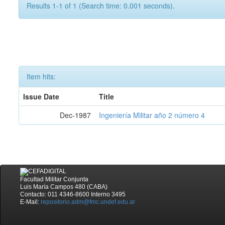
Results 1-1 of 1 (Search time: 0.001 seconds).
Item hits:
Issue Date
Title
Dec-1987
Ingeniería Militar año 2 número 4
Facultad Militar Conjunta
Luis María Campos 480 (CABA)
Contacto: 011 4346-8600 Interno 3495
E-Mail:
repositorio.adm@fmc.undef.edu.ar