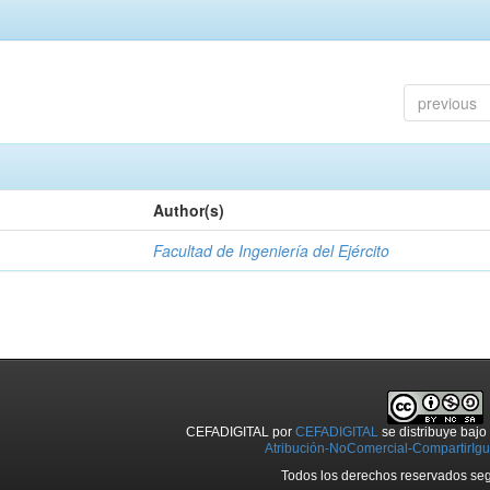
previous
Author(s)
Facultad de Ingeniería del Ejército
CEFADIGITAL
por
CEFADIGITAL
se distribuye baj
Atribución-NoComercial-CompartirIgua
Todos los derechos reservados seg