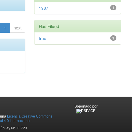
1987
1
Has File(s)
1
next
true
1
Soportado por
o una
Licencia Creative Commons
l 4.0 Internacional
.
ún ley N° 11.723