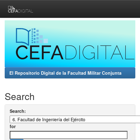
Skip
navigation
El Repositorio Digital de la Facultad Militar Conjunta
Search
Search:
for