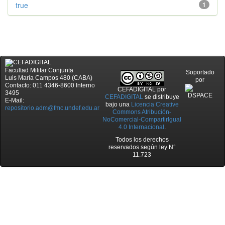
true
1
Facultad Militar Conjunta
Soportado
Luis María Campos 480 (CABA)
por
Contacto: 011 4346-8600 Interno
CEFADIGITAL
por
3495
CEFADIGITAL
se distribuye
E-Mail:
bajo una
Licencia Creative
repositorio.adm@fmc.undef.edu.ar
Commons Atribución-
NoComercial-CompartirIgual
4.0 Internacional
.
Todos los derechos
reservados según ley N°
11.723