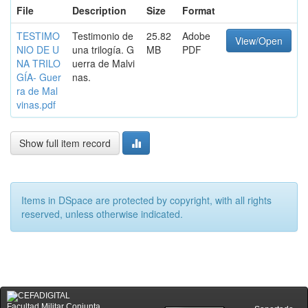
File
Description
Size
Format
TESTIMO
Testimonio de
25.82
Adobe
View/Open
NIO DE U
una trilogía. G
MB
PDF
NA TRILO
uerra de Malvi
GÍA- Guer
nas.
ra de Mal
vinas.pdf
Show full item record
Items in DSpace are protected by copyright, with all rights
reserved, unless otherwise indicated.
Facultad Militar Conjunta