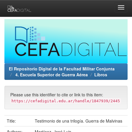
Skip
navigation
El Repositorio Digital de la Facultad Militar Conjunta
4. Escuela Superior de Guerra Aérea
Libros
Please use this identifier to cite or link to this item:
https://cefadigital.edu.ar/handle/1847939/2445
Title:
Testimonio de una trilogía. Guerra de Malvinas
Authors:
Martínez, José Luis