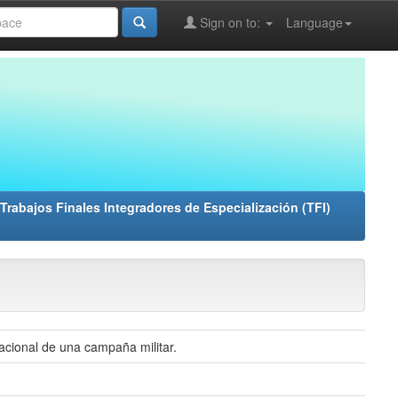
Sign on to:
Language
Trabajos Finales Integradores de Especialización (TFI)
racional de una campaña militar.