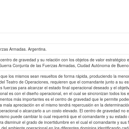
erzas Armadas. Argentina.
 centro de gravedad y su relación con los objetos de valor estratégico
e Guerra Conjunta de las Fuerzas Armadas, Ciudad Autónoma de Buenos
re que los mismos sean resueltos de forma rápida, produciendo la menor
del Teatro de Operaciones, requieren que el comandante junto a su e
s fuerzas para alcanzar el estado final operacional deseado y el objet
al es con el diseño operacional, en el cual se sincronizan todos los e
ementos más importantes es el centro de gravedad que le permite poder
 mala apreciación en el mismo tendrá repercusión en la determinación, 
operacional o alcanzarlo a un costo elevado. El centro de gravedad no
 mismo puede cambiar lo cual requerirá que el comandante y su estado
ra disminuir el grado de incertidumbre en el cual el comandante y sus
s del ambiente operacional en los diferentes dominios identificando cad