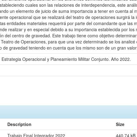
tableciendo cuales son las relaciones de interdependencia, este anális
ortando un elemento de juicio de suma importancia a tener en cuenta al 
nte operacional que se realizará del teatro de operaciones surgirá la i
estas entidades materiales requerirá por parte del comandante que las 
de realizar y en especial debido a su importancia establecida por los 
ón del centro de gravedad. Este trabajo tiene como objetivo determinar
 Teatro de Operaciones, para que una vez determinado se los analicé 
tro de gravedad teniendo en cuenta que los mismo son de un gran valor 
n Estrategia Operacional y Planeamiento Militar Conjunto. Año 2022.
Description
Size
Trabajo Final Integrador 2022
440.74 kB