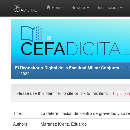
Home
Browse
Institucional
Skip
navigation
El Repositorio Digital de la Facultad Militar Conjunta
1.
2022
Please use this identifier to cite or link to this item:
https://
Title:
La determinación del centro de gravedad y su rel
Authors:
Martínez Krenz, Eduardo