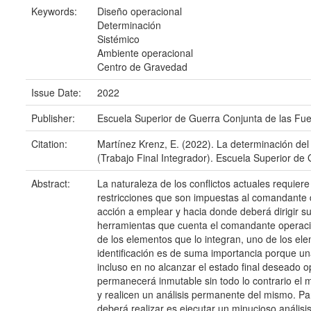
Keywords:
Diseño operacional
Determinación
Sistémico
Ambiente operacional
Centro de Gravedad
Issue Date:
2022
Publisher:
Escuela Superior de Guerra Conjunta de las Fu
Citation:
Martínez Krenz, E. (2022). La determinación del
(Trabajo Final Integrador). Escuela Superior d
Abstract:
La naturaleza de los conflictos actuales requie
restricciones que son impuestas al comandante 
acción a emplear y hacia donde deberá dirigir su
herramientas que cuenta el comandante operacion
de los elementos que lo integran, uno de los el
identificación es de suma importancia porque una
incluso en no alcanzar el estado final deseado 
permanecerá inmutable sin todo lo contrario el
y realicen un análisis permanente del mismo. Pa
deberá realizar es ejecutar un minucioso análisi