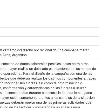
 en el marco del diseño operacional de una campaña militar
 Aires, Argentina.
 cantidad de daños colaterales posibles, estas entre otras
stado mayor realice un detallado planeamiento de los modos de
ivo operacional. Para el diseño de la campaña con una de las
fectos que deberán realizar los distintos componentes a través
 direccionar sus fuerzas. Su correcta determinación e
conformación y características de las fuerzas a utilizar,
 es un concepto que durante el desarrollo de toda la campaña
 mayor estén sumamente atentos a los cambios de la situación
 fuerzas deberán operar una de las primeras actividades que
a uno de los factores y someterlos a un análisis para