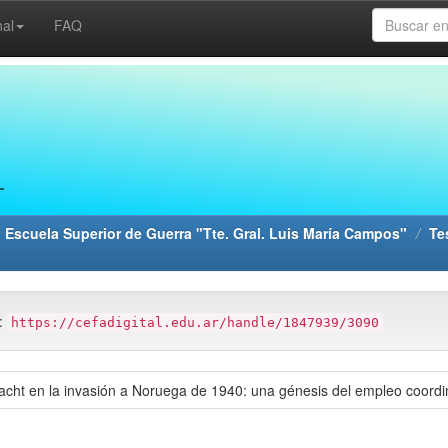
nal
FAQ
 Escuela Superior de Guerra "Tte. Gral. Luis María Campos"
Te
m:
https://cefadigital.edu.ar/handle/1847939/3090
cht en la invasión a Noruega de 1940: una génesis del empleo coordi