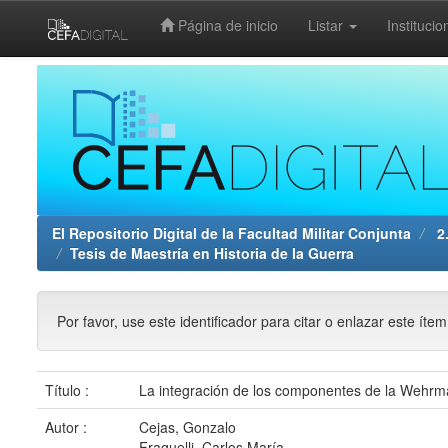
Página de inicio
Listar
Institucio
Skip
navigation
El Repositorio Digital de la Facultad Militar Conjunta
2.
Tesis de Maestría en Historia de la Guerra
Por favor, use este identificador para citar o enlazar este íte
Título :
La integración de los componentes de la Wehrma
Autor :
Cejas, Gonzalo
Fraquelli, Carlos María