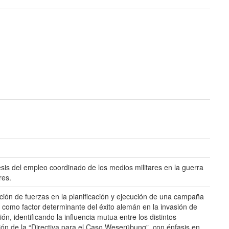
is del empleo coordinado de los medios militares en la guerra
res.
ión de fuerzas en la planificación y ejecución de una campaña
fe como factor determinante del éxito alemán en la invasión de
, identificando la influencia mutua entre los distintos
ión de la “Directiva para el Caso Weserübung”, con énfasis en