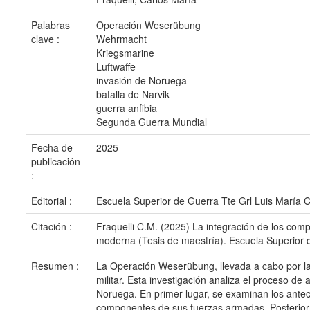
Palabras
Operación Weserübung
clave :
Wehrmacht
Kriegsmarine
Luftwaffe
invasión de Noruega
batalla de Narvik
guerra anfibia
Segunda Guerra Mundial
Fecha de
2025
publicación
:
Editorial :
Escuela Superior de Guerra Tte Grl Luis María 
Citación :
Fraquelli C.M. (2025) La integración de los com
moderna (Tesis de maestría). Escuela Superior
Resumen :
La Operación Weserübung, llevada a cabo por la 
militar. Esta investigación analiza el proceso de
Noruega. En primer lugar, se examinan los anteced
componentes de sus fuerzas armadas. Posteriorme