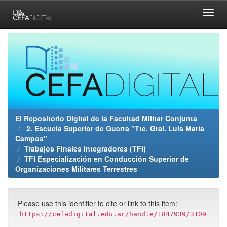
Skip
navigation
El Repositorio Digital de la Facultad Militar Conjunta
2. Escuela Superior de Guerra "Tte. Gral. Luis María
Campos"
Trabajos Finales Integradores (TFI)
TFI Especialización en Conducción Superior de
Organizaciones Militares Terrestres
Please use this identifier to cite or link to this item:
https://cefadigital.edu.ar/handle/1847939/3109