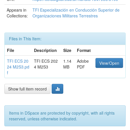
Appears in
TFI Especialización en Conducción Superior de
Collections:
Organizaciones Militares Terrestres
Files in This Item:
File
Description
Size
Format
TFI ECS 20
TFI ECS 202
1.14
Adobe
View/Open
24 M2S3.pd
4 M2S3
MB
PDF
f
Show full item record
Items in DSpace are protected by copyright, with all rights
reserved, unless otherwise indicated.