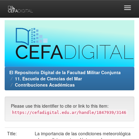
Skip
navigation
El Repositorio Digital de la Facultad Militar Conjunta
11. Escuela de Ciencias del Mar
Contribuciones Académicas
Please use this identifier to cite or link to this item:
https://cefadigital.edu.ar/handle/1847939/3146
Title:
La importancia de las condiciones meteorológica