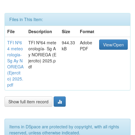
Files in This Item:
File
Description
Size
Format
TFI Nº6
TFI Nº64 mete
944.33
Adobe
View/Open
4 meteo
orología- Sg A
kB
PDF
rologia-
y NORIEGA (E
Sg Ay N
jercito) 2025.p
ORIEGA
df
(Ejercit
o) 2025.
pdf
Show full item record
Items in DSpace are protected by copyright, with all rights
reserved, unless otherwise indicated.