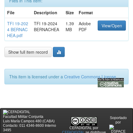
Files in This Item:
File
Description
Size
Format
TFI 19-202
TFI 19-2024
1.39
Adobe
View/Open
4 BERNAC
BERNACHEA
MB
PDF
HEA.pdf
Show full item record
This item is licensed under a
Creative Commons License
Facultad Militar Conjunta
Soportado
Luis María Campos 480 (CABA)
por
Contacto: 011 4346-8600 Interno
CEFADIGITAL
por
3495
CEFADIGITAL
se distribuye