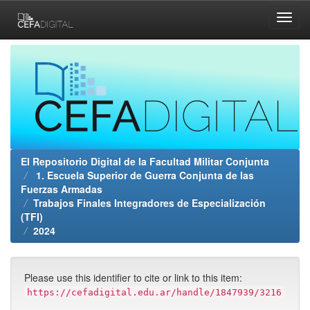
Skip
navigation
El Repositorio Digital de la Facultad Militar Conjunta
1. Escuela Superior de Guerra Conjunta de las
Fuerzas Armadas
Trabajos Finales Integradores de Especialización
(TFI)
2024
Please use this identifier to cite or link to this item:
https://cefadigital.edu.ar/handle/1847939/3216