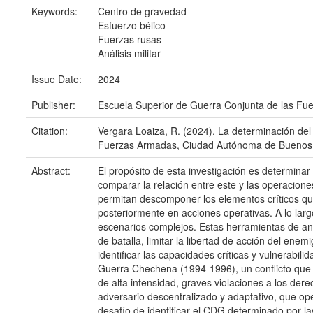
Keywords:
Centro de gravedad
Esfuerzo bélico
Fuerzas rusas
Análisis militar
Issue Date:
2024
Publisher:
Escuela Superior de Guerra Conjunta de las Fu
Citation:
Vergara Loaiza, R. (2024). La determinación del
Fuerzas Armadas, Ciudad Autónoma de Buenos A
Abstract:
El propósito de esta investigación es determina
comparar la relación entre este y las operacione
permitan descomponer los elementos críticos qu
posteriormente en acciones operativas. A lo largo
escenarios complejos. Estas herramientas de anál
de batalla, limitar la libertad de acción del ene
identificar las capacidades críticas y vulnerabil
Guerra Chechena (1994-1996), un conflicto que 
de alta intensidad, graves violaciones a los der
adversario descentralizado y adaptativo, que oper
desafío de identificar el CDG determinado por la