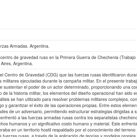
erzas Armadas. Argentina.
 centro de gravedad ruso en la Primera Guerra de Chechenia (Trabajo 
ires, Argentina.
r el Centro de Gravedad (CDG) que las fuerzas rusas identificaron du
s militares ejecutadas durante la campaña militar. En el presente traba
e sustentan el poder de un actor determinado, proporcionando una co
 de la historia militar, los elementos del diseño operacional han sido es
isis se han utilizado para resolver problemas militares complejos, con
migo y garantizar el éxito de las operaciones propias. Entre estos elem
idades de un adversario, permitiendo estructurar estrategias dirigidas a 
enfrentó a las fuerzas armadas rusas contra los separatistas chechen
echos humanos y un significativo costo humano y material. Este enfrenta
aba en un territorio hostil respaldado por el conocimiento del terreno 
s fuerzas rusas, a través de la aplicación de teorías y modelos propios