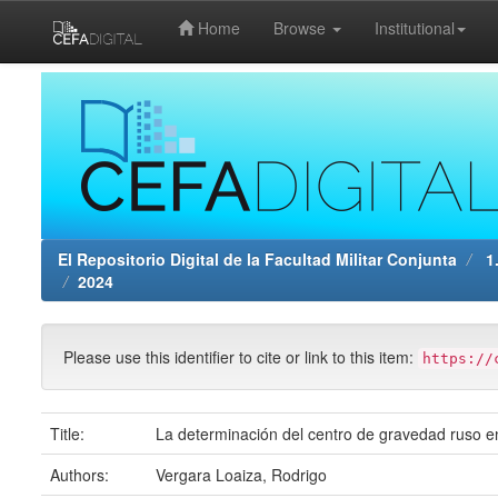
Home
Browse
Institutional
Skip
navigation
El Repositorio Digital de la Facultad Militar Conjunta
1.
2024
Please use this identifier to cite or link to this item:
https://
Title:
La determinación del centro de gravedad ruso 
Authors:
Vergara Loaiza, Rodrigo