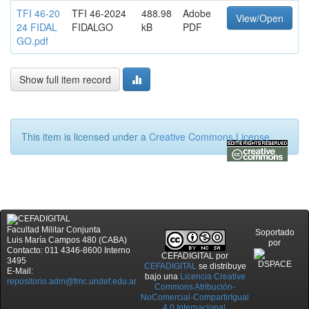
TFI 46-20
TFI 46-2024
488.98
Adobe
View/Open
24 FIDAL
FIDALGO
kB
PDF
GO.pdf
Show full item record
This item is licensed under a
Creative Commons License
Facultad Militar Conjunta
Soportado
Luis María Campos 480 (CABA)
por
Contacto: 011 4346-8600 Interno
CEFADIGITAL
por
3495
CEFADIGITAL
se distribuye
E-Mail:
bajo una
Licencia Creative
repositorio.adm@fmc.undef.edu.ar
Commons Atribución-
NoComercial-CompartirIgual
4.0 Internacional
.