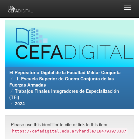
Skip
navigation
El Repositorio Digital de la Facultad Militar Conjunta
1. Escuela Superior de Guerra Conjunta de las
Fuerzas Armadas
Trabajos Finales Integradores de Especialización
(TFI)
2024
Please use this identifier to cite or link to this item:
https://cefadigital.edu.ar/handle/1847939/3387