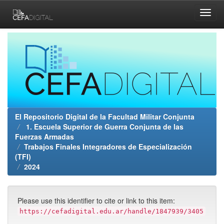
Skip
navigation
El Repositorio Digital de la Facultad Militar Conjunta
1. Escuela Superior de Guerra Conjunta de las
Fuerzas Armadas
Trabajos Finales Integradores de Especialización
(TFI)
2024
Please use this identifier to cite or link to this item:
https://cefadigital.edu.ar/handle/1847939/3405