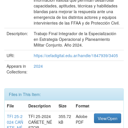
información valiosa que permitan desarrollar
capacidades, aptitudes, técnicas y habilidades
blandas para mejorar la respuesta ante una
emergencia de los distintos actores y equipos
intervinientes de las FFAA y de Protección Civil.
Description:
Trabajo Final Integrador de la Especialización
en Estrategia Operacional y Planeamiento
Militar Conjunto. Año 2024.
URI:
https://cefadigital.edu.ar/handle/1847939/3405
Appears in
2024
Collections:
Files in This Item:
File
Description
Size
Format
TFI 25-2
TFI 25-2024
355.72
Adobe
View/Open
024 CAÑ
CAÑETE_NÉ
kB
PDF
ETE_NÉ
STOR