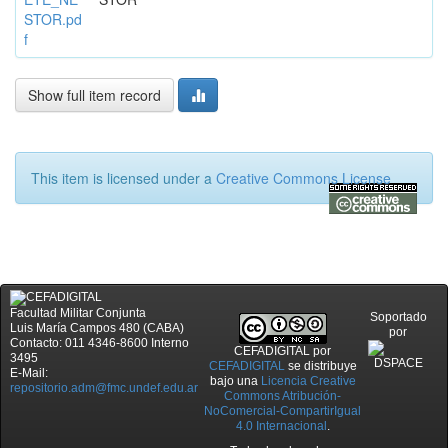
STOR.pd
f
Show full item record
This item is licensed under a
Creative Commons License
Facultad Militar Conjunta
Soportado
Luis María Campos 480 (CABA)
por
Contacto: 011 4346-8600 Interno
CEFADIGITAL
por
3495
CEFADIGITAL
se distribuye
E-Mail:
bajo una
Licencia Creative
repositorio.adm@fmc.undef.edu.ar
Commons Atribución-
NoComercial-CompartirIgual
4.0 Internacional
.