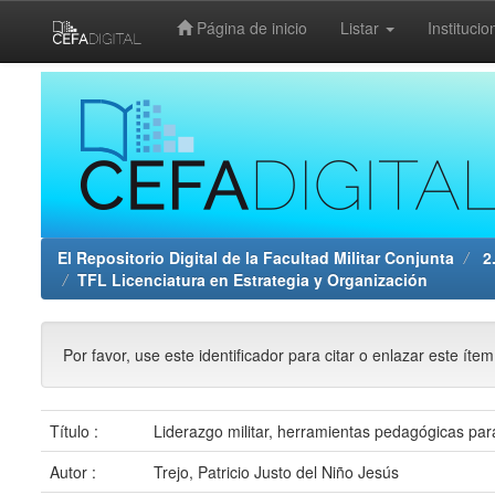
Página de inicio
Listar
Institucio
Skip
navigation
El Repositorio Digital de la Facultad Militar Conjunta
2.
TFL Licenciatura en Estrategia y Organización
Por favor, use este identificador para citar o enlazar este íte
Título :
Liderazgo militar, herramientas pedagógicas par
Autor :
Trejo, Patricio Justo del Niño Jesús