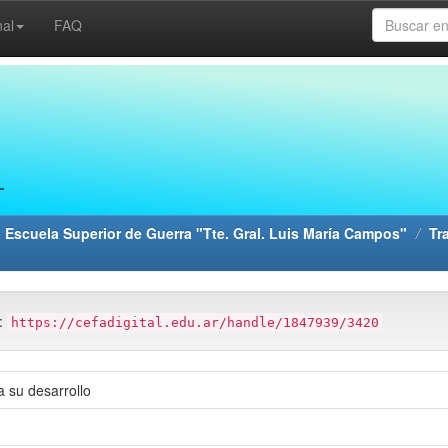
nal
FAQ
 Escuela Superior de Guerra "Tte. Gral. Luis María Campos"
Tr
m:
https://cefadigital.edu.ar/handle/1847939/3420
a su desarrollo