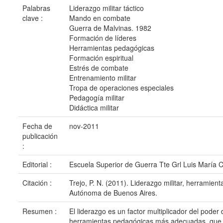
Palabras
Liderazgo militar táctico
clave :
Mando en combate
Guerra de Malvinas. 1982
Formación de líderes
Herramientas pedagógicas
Formación espiritual
Estrés de combate
Entrenamiento militar
Tropa de operaciones especiales
Pedagogía militar
Didáctica militar
Fecha de
nov-2011
publicación
:
Editorial :
Escuela Superior de Guerra Tte Grl Luis María
Citación :
Trejo, P. N. (2011). Liderazgo militar, herramie
Autónoma de Buenos Aires.
Resumen :
El liderazgo es un factor multiplicador del poder
herramientas pedagógicas más adecuadas, que perm