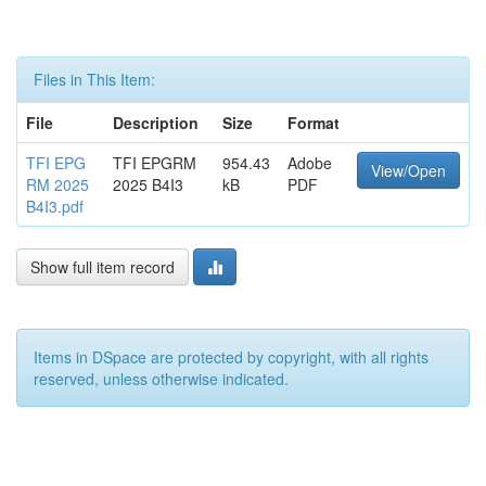
Files in This Item:
File
Description
Size
Format
TFI EPG
TFI EPGRM
954.43
Adobe
View/Open
RM 2025
2025 B4I3
kB
PDF
B4I3.pdf
Show full item record
Items in DSpace are protected by copyright, with all rights
reserved, unless otherwise indicated.