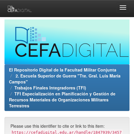
Skip
navigation
El Repositorio Digital de la Facultad Militar Conjunta
2. Escuela Superior de Guerra "Tte. Gral. Luis María
Campos"
Trabajos Finales Integradores (TFI)
TFI Especialización en Planificación y Gestión de
Recursos Materiales de Organizaciones Militares
Terrestres
Please use this identifier to cite or link to this item:
https://cefadigital.edu.ar/handle/1847939/3457