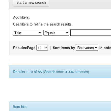
Start a new search
Add filters:
Use filters to refine the search results.
Results/Page
|
Sort items by
In orde
Results 1-10 of 85 (Search time: 0.004 seconds).
Item hits: