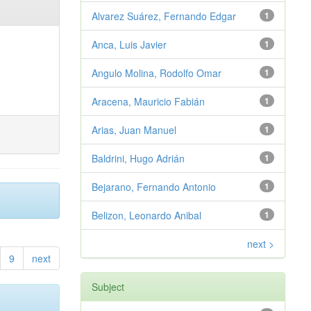
Alvarez Suárez, Fernando Edgar
1
Anca, Luis Javier
1
Angulo Molina, Rodolfo Omar
1
Aracena, Mauricio Fabián
1
Arias, Juan Manuel
1
Baldrini, Hugo Adrián
1
Bejarano, Fernando Antonio
1
Belizon, Leonardo Anibal
1
next >
9
next
Subject