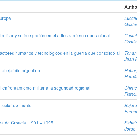
Autho
Europa
Lucche
Gusta
 militar y su integración en el adiestramiento operacional
Castel
Cristi
 factores humanos y tecnológicos en la guerra que consolidó al
Toñan
Juan 
el ejército argentino.
Huber,
Herná
 enfrentamiento militar a la seguridad regional
Chime
Franci
ticular de monte.
Bejara
Ferna
erra de Croacia (1991 – 1995)
Sabat
Jorge