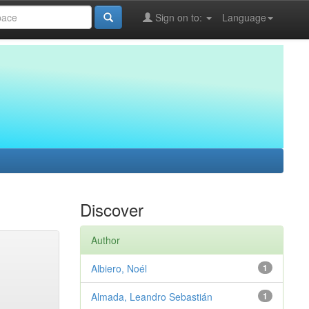
Sign on to:
Language
Discover
Author
Albiero, Noél
1
Almada, Leandro Sebastián
1