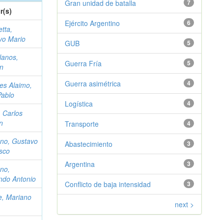
Gran unidad de batalla
7
r(s)
Ejército Argentino
6
tta,
vo Mario
GUB
5
lanos,
Guerra Fría
5
an
Guerra asimétrica
4
es Alaimo,
Pablo
Logística
4
 Carlos
n
Transporte
4
no, Gustavo
Abastecimiento
3
sco
Argentina
3
no,
ndo Antonio
Conflicto de baja intensidad
3
e, Mariano
next >