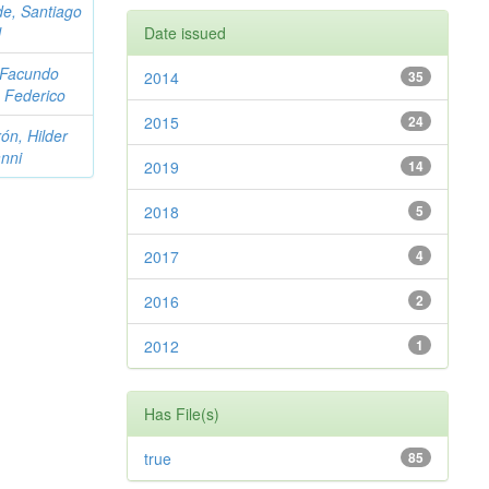
e, Santiago
l
Date issued
 Facundo
2014
35
 Federico
2015
24
ón, Hilder
nni
2019
14
2018
5
2017
4
2016
2
2012
1
Has File(s)
true
85