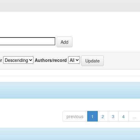
r
Authors/record
previous
1
2
3
4
...