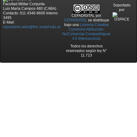
Facultad Militar Conjunta
Soportado
Luis María Campos 480 (CABA)
por
Contacto: 011 4346-8600 Interno
CEFADIGITAL
por
3495
CEFADIGITAL
se distribuye
E-Mail:
bajo una
Licencia Creative
repositorio.adm@fmc.undef.edu.ar
Commons Atribución-
NoComercial-CompartirIgual
4.0 Internacional
.
Todos los derechos
reservados según ley N°
11.723