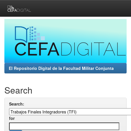
Skip
navigation
El Repositorio Digital de la Facultad Militar Conjunta
Search
Search:
for