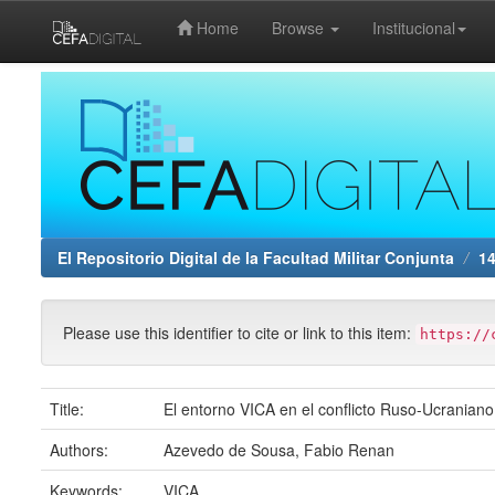
Home
Browse
Institucional
Skip
navigation
El Repositorio Digital de la Facultad Militar Conjunta
14
Please use this identifier to cite or link to this item:
https://
Title:
El entorno VICA en el conflicto Ruso-Ucraniano
Authors:
Azevedo de Sousa, Fabio Renan
Keywords:
VICA