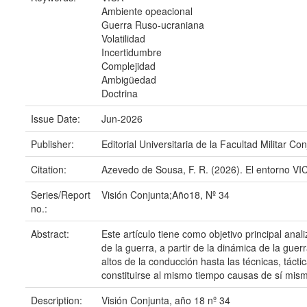
Ambiente opeacional
Guerra Ruso-ucraniana
Volatilidad
Incertidumbre
Complejidad
Ambigüedad
Doctrina
Issue Date:
Jun-2026
Publisher:
Editorial Universitaria de la Facultad Militar C
Citation:
Azevedo de Sousa, F. R. (2026). El entorno VIC
Series/Report
Visión Conjunta;Año18, Nº 34
no.:
Abstract:
Este artículo tiene como objetivo principal an
de la guerra, a partir de la dinámica de la gue
altos de la conducción hasta las técnicas, tác
constituirse al mismo tiempo causas de sí mism
Description:
Visión Conjunta, año 18 nº 34