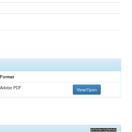
Format
Adobe PDF
View/Open