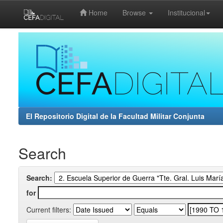
Home
Browse
Institucional
Skip
navigation
El Repositorio Digital de la Facultad Militar Conjunta
Search
Search:
for
Current filters: