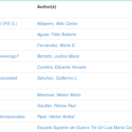
Author(s)
 (P.E.O.)
Máspero, Aldo Carlos
Aguiar, Félix Roberto
Fernández, Marta E.
l enemigo?
Bertotto, Justino Mario
Cundins, Eduardo Horacio
a sociedad
Sánchez, Guillermo L.
Marenssi, Néstor Mario
Gaultier, Patrice Paul
nternacionales
Pipet, Héctor Aníbal
Escuela Superior de Guerra Tte Grl Luis María C