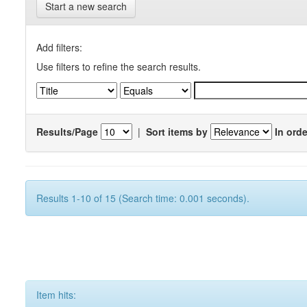
Start a new search
Add filters:
Use filters to refine the search results.
Results/Page
|
Sort items by
In orde
Results 1-10 of 15 (Search time: 0.001 seconds).
Item hits: