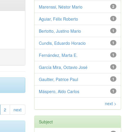
Marenssi, Néstor Mario
2
Aguiar, Félix Roberto
1
Bertotto, Justino Mario
1
Cundis, Eduardo Horacio
1
Fernández, Marta E.
1
García Mira, Octavio José
1
Gaultier, Patrice Paul
1
Máspero, Aldo Carlos
1
next >
2
next
Subject