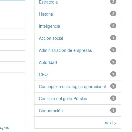
Estrategia
2
Historia
2
Inteligencia
2
Acción social
1
Administración de empresas
1
Autoridad
1
CEO
1
Concepción estratégica operacional
1
Conflicto del golfo Pérsico
1
Cooperación
1
next >
ampos