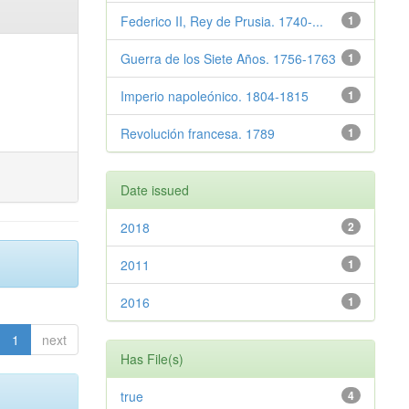
Federico II, Rey de Prusia. 1740-...
1
Guerra de los Siete Años. 1756-1763
1
Imperio napoleónico. 1804-1815
1
Revolución francesa. 1789
1
Date issued
2018
2
2011
1
2016
1
1
next
Has File(s)
true
4