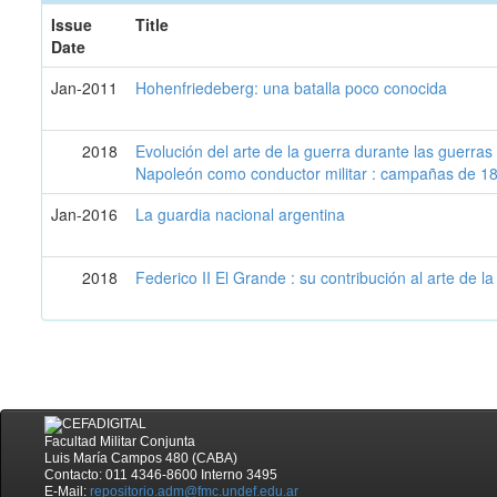
Issue
Title
Date
Jan-2011
Hohenfriedeberg: una batalla poco conocida
2018
Evolución del arte de la guerra durante las guerras
Napoleón como conductor militar : campañas de 1
Jan-2016
La guardia nacional argentina
2018
Federico II El Grande : su contribución al arte de la
Facultad Militar Conjunta
Luis María Campos 480 (CABA)
Contacto: 011 4346-8600 Interno 3495
E-Mail:
repositorio.adm@fmc.undef.edu.ar