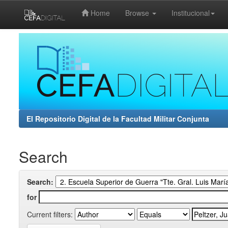
Home
Browse
Institucional
Skip
navigation
El Repositorio Digital de la Facultad Militar Conjunta
Search
Search:
for
Current filters: