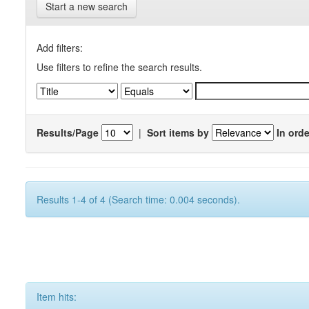
Start a new search
Add filters:
Use filters to refine the search results.
Results/Page
|
Sort items by
In orde
Results 1-4 of 4 (Search time: 0.004 seconds).
Item hits: