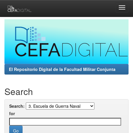
Skip
navigation
El Repositorio Digital de la Facultad Militar Conjunta
Search
Search:
for