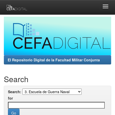
Skip
navigation
El Repositorio Digital de la Facultad Militar Conjunta
Search
Search:
for