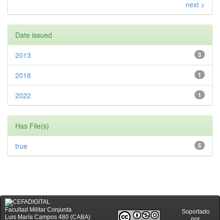
next >
Date issued
2013
3
2018
1
2022
1
Has File(s)
true
5
Facultad Militar Conjunta
Soportado
Luis María Campos 480 (CABA)
por