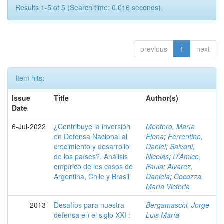
Results 1-5 of 5 (Search time: 0.016 seconds).
previous
1
next
Item hits:
Issue
Title
Author(s)
Date
6-Jul-2022
¿Contribuye la inversión
Montero, María
en Defensa Nacional al
Elena
;
Ferrentino,
crecimiento y desarrollo
Daniel
;
Salvoni,
de los países?. Análisis
Nicolás
;
D'Amico,
empírico de los casos de
Paula
;
Alvarez,
Argentina, Chile y Brasil
Daniela
;
Cocozza,
María Victoria
2013
Desafíos para nuestra
Bergamaschi, Jorge
defensa en el siglo XXI :
Luis María