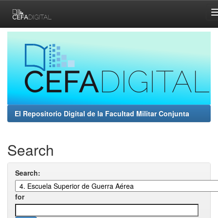
Skip
navigation
El Repositorio Digital de la Facultad Militar Conjunta
Search
Search:
for