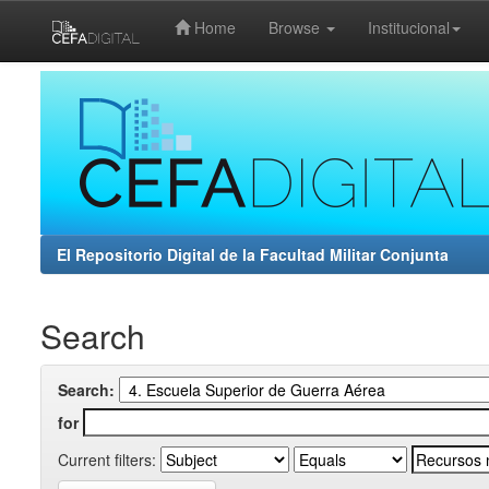
Home
Browse
Institucional
Skip
navigation
El Repositorio Digital de la Facultad Militar Conjunta
Search
Search:
for
Current filters: