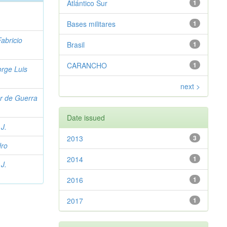
Atlántico Sur
1
Bases militares
1
abricio
Brasil
1
CARANCHO
1
rge Luis
next >
r de Guerra
Date issued
 J.
2013
3
dro
2014
1
 J.
2016
1
2017
1