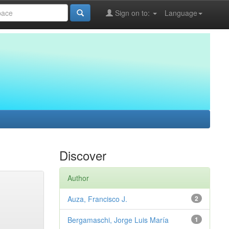
Sign on to:
Language
Discover
Author
Auza, Francisco J.
2
Bergamaschi, Jorge Luis María
1