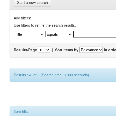
Start a new search
Add filters:
Use filters to refine the search results.
Results/Page
|
Sort items by
In orde
Results 1-6 of 6 (Search time: 0.003 seconds).
Item hits: