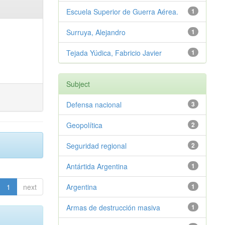
Escuela Superior de Guerra Aérea.
1
Surruya, Alejandro
1
Tejada Yúdica, Fabricio Javier
1
Subject
Defensa nacional
3
Geopolítica
2
Seguridad regional
2
Antártida Argentina
1
1
next
Argentina
1
Armas de destrucción masiva
1