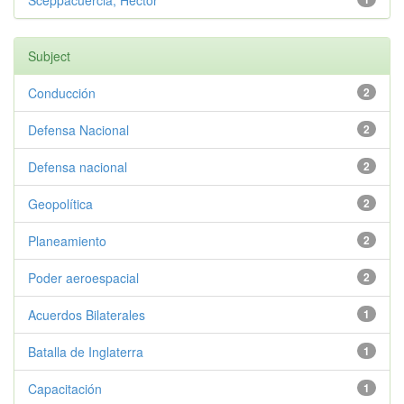
Sceppacuercia, Héctor
Subject
Conducción
2
Defensa Nacional
2
Defensa nacional
2
Geopolítica
2
Planeamiento
2
Poder aeroespacial
2
Acuerdos Bilaterales
1
Batalla de Inglaterra
1
Capacitación
1