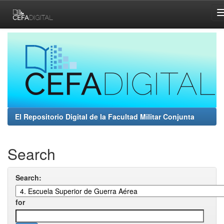
Skip
navigation
El Repositorio Digital de la Facultad Militar Conjunta
Search
Search:
for