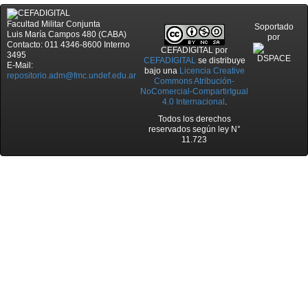
Facultad Militar Conjunta
Soportado
Luis María Campos 480 (CABA)
por
Contacto: 011 4346-8600 Interno
CEFADIGITAL
por
3495
CEFADIGITAL
se distribuye
E-Mail:
bajo una
Licencia Creative
repositorio.adm@fmc.undef.edu.ar
Commons Atribución-
NoComercial-CompartirIgual
4.0 Internacional
.
Todos los derechos
reservados según ley N°
11.723