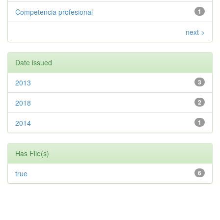
Competencia profesional
1
next >
Date issued
2013
3
2018
2
2014
1
Has File(s)
true
6