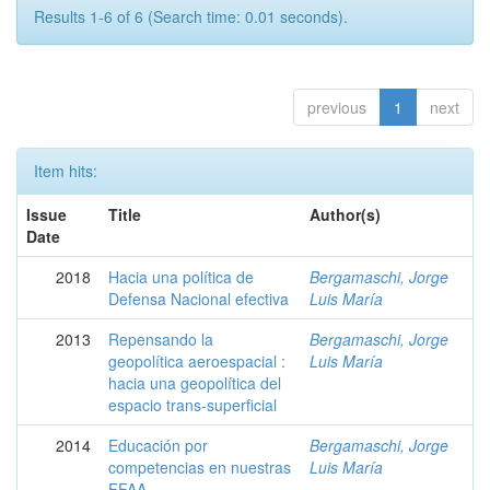
Results 1-6 of 6 (Search time: 0.01 seconds).
previous
1
next
Item hits:
Issue
Title
Author(s)
Date
2018
Hacia una política de
Bergamaschi, Jorge
Defensa Nacional efectiva
Luis María
2013
Repensando la
Bergamaschi, Jorge
geopolítica aeroespacial :
Luis María
hacia una geopolítica del
espacio trans-superficial
2014
Educación por
Bergamaschi, Jorge
competencias en nuestras
Luis María
FFAA