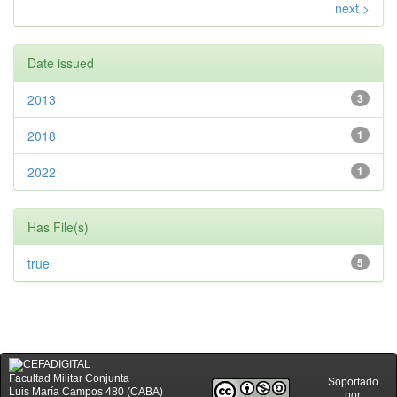
next >
Date issued
2013
3
2018
1
2022
1
Has File(s)
true
5
Facultad Militar Conjunta
Soportado
Luis María Campos 480 (CABA)
por