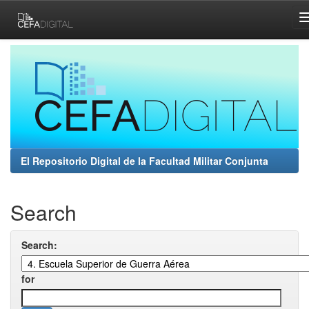
Skip
navigation
El Repositorio Digital de la Facultad Militar Conjunta
Search
Search:
for