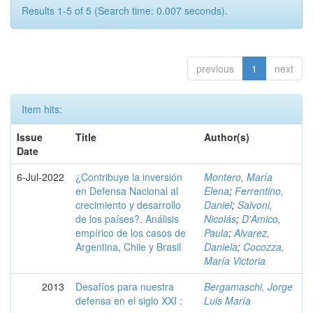
Results 1-5 of 5 (Search time: 0.007 seconds).
previous
1
next
Item hits:
Issue
Title
Author(s)
Date
6-Jul-2022
¿Contribuye la inversión
Montero, María
en Defensa Nacional al
Elena
;
Ferrentino,
crecimiento y desarrollo
Daniel
;
Salvoni,
de los países?. Análisis
Nicolás
;
D'Amico,
empírico de los casos de
Paula
;
Alvarez,
Argentina, Chile y Brasil
Daniela
;
Cocozza,
María Victoria
2013
Desafíos para nuestra
Bergamaschi, Jorge
defensa en el siglo XXI :
Luis María