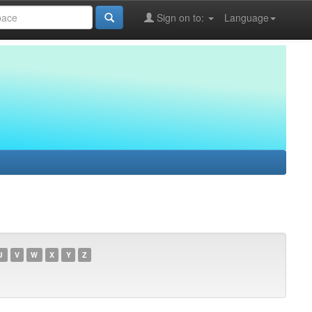
Sign on to:
Language
U
V
W
X
Y
Z