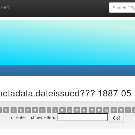
FAQ
metadata.dateissued??? 1887-05
C
D
E
F
G
H
I
J
K
L
M
N
O
P
Q
R
S
T
or enter first few letters: