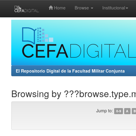
Home
Browse
Institucional
Skip
navigation
El Repositorio Digital de la Facultad Militar Conjunta
Browsing by ???browse.type.
Jump to:
0-9
A
B