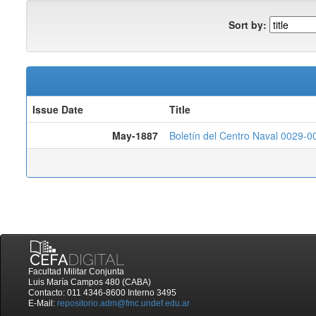
Sort by:
Issue Date
Title
May-1887
Boletín del Centro Naval 0029-0
Facultad Militar Conjunta
Luis María Campos 480 (CABA)
Contacto: 011 4346-8600 Interno 3495
E-Mail:
repositorio.adm@fmc.undef.edu.ar