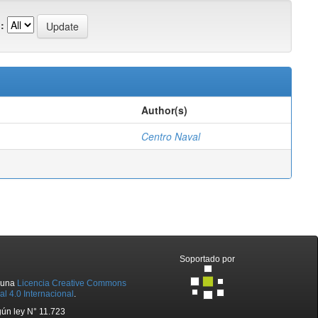
:
Author(s)
Centro Naval
Soportado por
o una
Licencia Creative Commons
l 4.0 Internacional
.
ún ley N° 11.723