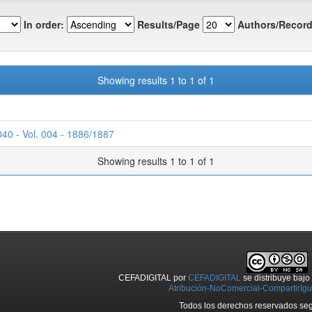
In order:
Results/Page
Authors/Record
Showing results 1 to 1 of 1
040 - Vol. 004 - 1886/1887
Showing results 1 to 1 of 1
CEFADIGITAL
por
CEFADIGITAL
se distribuye baj
Atribución-NoComercial-CompartirIgua
Todos los derechos reservados seg