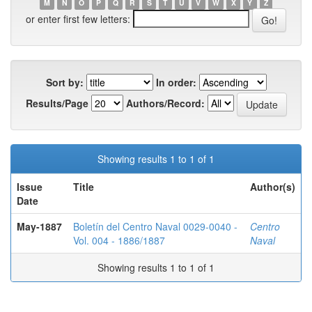
M
N
O
P
Q
R
S
T
U
V
W
X
Y
Z
or enter first few letters:
Sort by:
In order:
Results/Page
Authors/Record:
Showing results 1 to 1 of 1
Issue
Title
Author(s)
Date
May-1887
Boletín del Centro Naval 0029-0040 -
Centro
Vol. 004 - 1886/1887
Naval
Showing results 1 to 1 of 1