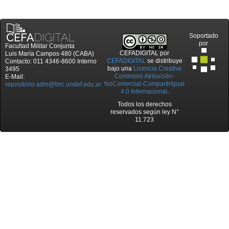
Soportado
por
Facultad Militar Conjunta
CEFADIGITAL
por
Luis María Campos 480 (CABA)
CEFADIGITAL
se distribuye
Contacto: 011 4346-8600 Interno
bajo una
Licencia Creative
3495
Commons Atribución-
E-Mail:
NoComercial-CompartirIgual
repositorio.adm@fmc.undef.edu.ar
4.0 Internacional
.
Todos los derechos
reservados según ley N°
11.723