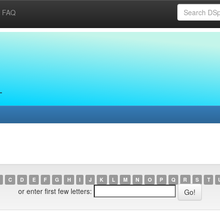
FAQ
C
D
E
F
G
H
I
J
K
L
M
N
O
P
Q
R
S
T
or enter first few letters: