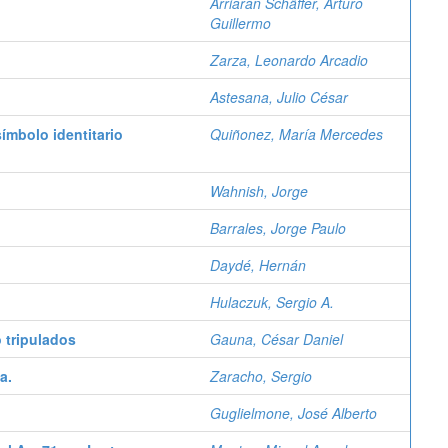
Arriarán Schäffer, Arturo
Guillermo
Zarza, Leonardo Arcadio
Astesana, Julio César
ímbolo identitario
Quiñonez, María Mercedes
Wahnish, Jorge
Barrales, Jorge Paulo
Daydé, Hernán
Hulaczuk, Sergio A.
 tripulados
Gauna, César Daniel
a.
Zaracho, Sergio
Guglielmone, José Alberto