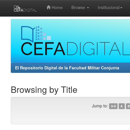
Home
Browse
Institucional
Skip
navigation
El Repositorio Digital de la Facultad Militar Conjunta
Browsing by Title
Jump to:
0-9
A
B