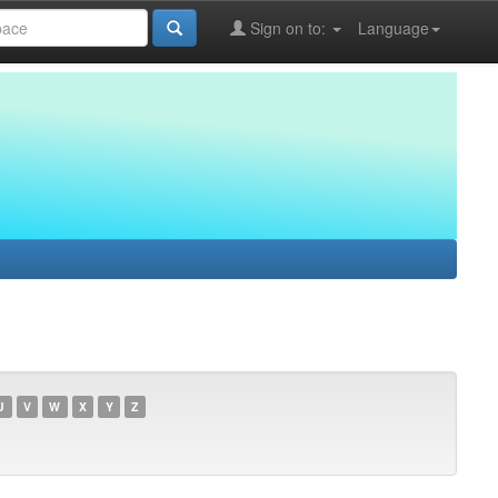
Sign on to:
Language
U
V
W
X
Y
Z