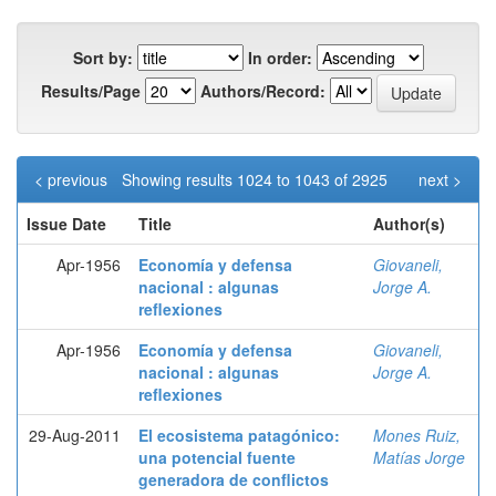
Sort by:
In order:
Results/Page
Authors/Record:
< previous
Showing results 1024 to 1043 of 2925
next >
Issue Date
Title
Author(s)
Apr-1956
Economía y defensa
Giovaneli,
nacional : algunas
Jorge A.
reflexiones
Apr-1956
Economía y defensa
Giovaneli,
nacional : algunas
Jorge A.
reflexiones
29-Aug-2011
El ecosistema patagónico:
Mones Ruiz,
una potencial fuente
Matías Jorge
generadora de conflictos