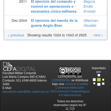
2011
El ejercicio del comando y
Segura,
control en operaciones o
Emilio
escenarios cívico-militares.
Ernesto
Dec-2004
El ejercicio del mando de la
Giterman,
guerra Anglo-Boer
Osvaldo
< previous
Showing results 1024 to 1043 of 2925
next >
Soportado
por
Facultad Militar Conjunta
CEFADIGITAL
por
Luis María Campos 480 (CABA)
CEFADIGITAL
se distribuye
Contacto: 011 4346-8600 Interno
bajo una
Licencia Creative
3495
Commons Atribución-
E-Mail:
NoComercial-CompartirIgual
repositorio.adm@fmc.undef.edu.ar
4.0 Internacional
.
Todos los derechos
reservados según ley N°
11.723