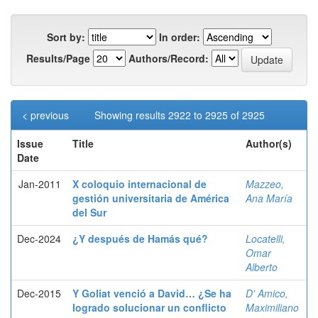
Sort by:
In order:
Results/Page
Authors/Record:
< previous
Showing results 2922 to 2925 of 2925
Issue
Title
Author(s)
Date
Jan-2011
X coloquio internacional de
Mazzeo,
gestión universitaria de América
Ana María
del Sur
Dec-2024
¿Y después de Hamás qué?
Locatelli,
Omar
Alberto
Dec-2015
Y Goliat venció a David… ¿Se ha
D' Amico,
logrado solucionar un conflicto
Maximiliano