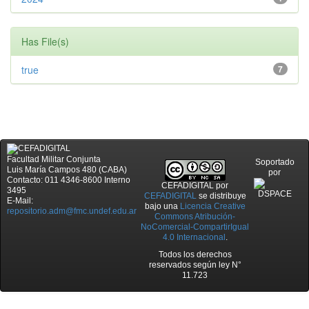
Has File(s)
true
7
Facultad Militar Conjunta
Soportado
Luis María Campos 480 (CABA)
por
Contacto: 011 4346-8600 Interno
CEFADIGITAL
por
3495
CEFADIGITAL
se distribuye
E-Mail:
bajo una
Licencia Creative
repositorio.adm@fmc.undef.edu.ar
Commons Atribución-
NoComercial-CompartirIgual
4.0 Internacional
.
Todos los derechos
reservados según ley N°
11.723