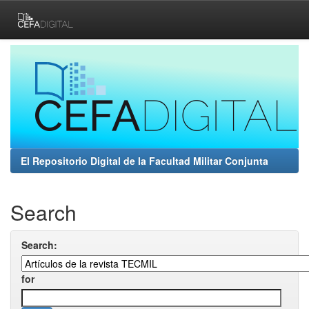
Skip
navigation
El Repositorio Digital de la Facultad Militar Conjunta
Search
Search:
for