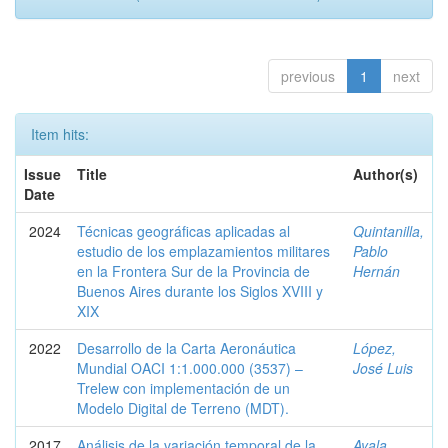
previous
1
next
Item hits:
Issue
Title
Author(s)
Date
2024
Técnicas geográficas aplicadas al
Quintanilla,
estudio de los emplazamientos militares
Pablo
en la Frontera Sur de la Provincia de
Hernán
Buenos Aires durante los Siglos XVIII y
XIX
2022
Desarrollo de la Carta Aeronáutica
López,
Mundial OACI 1:1.000.000 (3537) –
José Luis
Trelew con implementación de un
Modelo Digital de Terreno (MDT).
2017
Análisis de la variación temporal de la
Ayala,