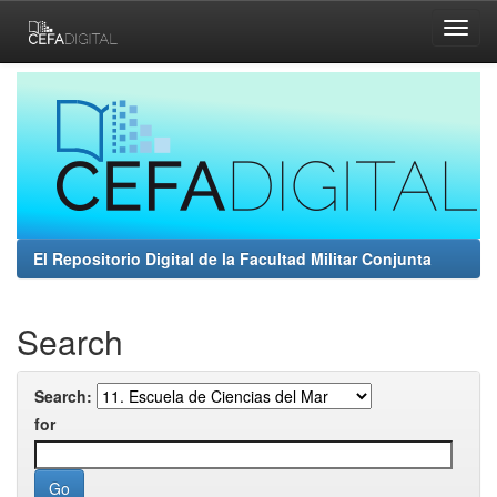
Skip
navigation
El Repositorio Digital de la Facultad Militar Conjunta
Search
Search:
for