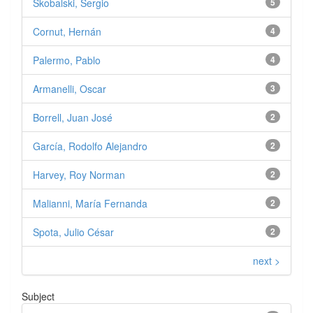
Skobalski, Sergio
5
Cornut, Hernán
4
Palermo, Pablo
4
Armanelli, Oscar
3
Borrell, Juan José
2
García, Rodolfo Alejandro
2
Harvey, Roy Norman
2
Malianni, María Fernanda
2
Spota, Julio César
2
next >
Subject