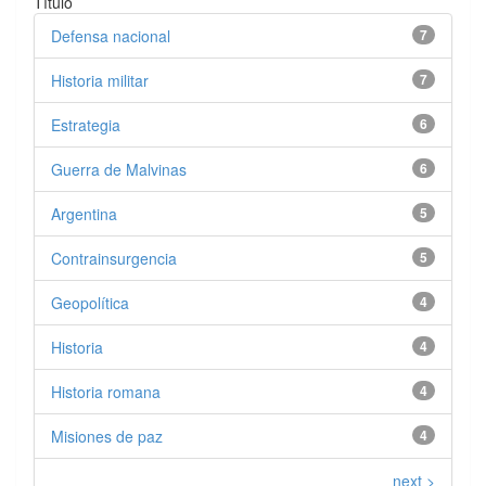
Título
Defensa nacional
7
Historia militar
7
Estrategia
6
Guerra de Malvinas
6
Argentina
5
Contrainsurgencia
5
Geopolítica
4
Historia
4
Historia romana
4
Misiones de paz
4
next >