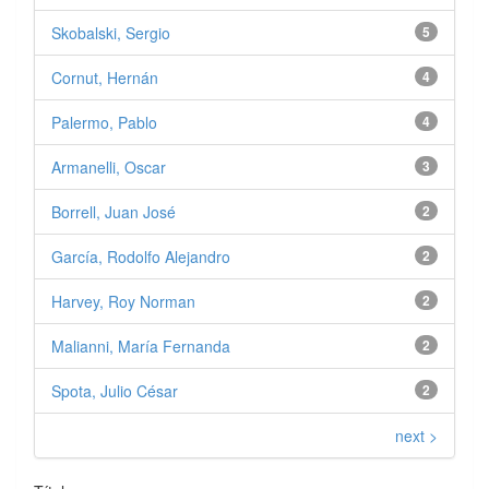
Skobalski, Sergio
5
Cornut, Hernán
4
Palermo, Pablo
4
Armanelli, Oscar
3
Borrell, Juan José
2
García, Rodolfo Alejandro
2
Harvey, Roy Norman
2
Malianni, María Fernanda
2
Spota, Julio César
2
next >