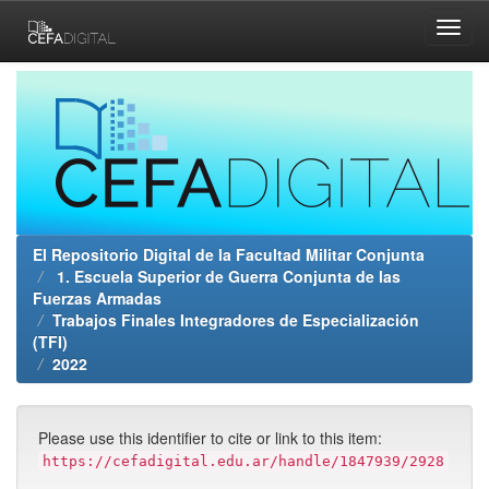
Skip
navigation
El Repositorio Digital de la Facultad Militar Conjunta
1. Escuela Superior de Guerra Conjunta de las
Fuerzas Armadas
Trabajos Finales Integradores de Especialización
(TFI)
2022
Please use this identifier to cite or link to this item:
https://cefadigital.edu.ar/handle/1847939/2928