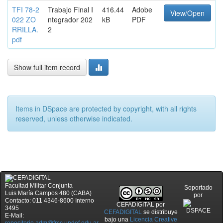
TFI 78-2
Trabajo Final I
416.44
Adobe
View/Open
022 ZO
ntegrador 202
kB
PDF
RRILLA.
2
pdf
Show full item record
Items in DSpace are protected by copyright, with all rights
reserved, unless otherwise indicated.
Facultad Militar Conjunta
Soportado
Luis María Campos 480 (CABA)
por
Contacto: 011 4346-8600 Interno
CEFADIGITAL
por
3495
CEFADIGITAL
se distribuye
E-Mail:
bajo una
Licencia Creative